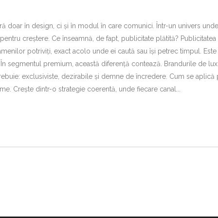
ă doar în design, ci și în modul în care comunici. Într-un univers und
pentru creștere. Ce înseamnă, de fapt, publicitate plătită? Publicitatea 
menilor potriviți, exact acolo unde ei caută sau își petrec timpul. Este 
. În segmentul premium, această diferență contează. Brandurile de lux n
ebuie: exclusiviste, dezirabile și demne de încredere. Cum se aplică p
me. Crește dintr-o strategie coerentă, unde fiecare canal...