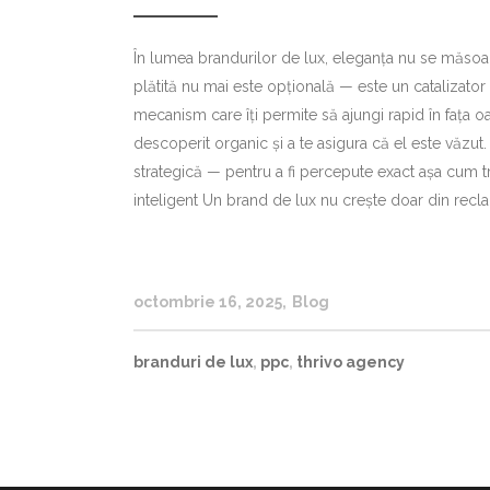
În lumea brandurilor de lux, eleganța nu se măsoar
plătită nu mai este opțională — este un catalizator 
mecanism care îți permite să ajungi rapid în fața oa
descoperit organic și a te asigura că el este văzut
strategică — pentru a fi percepute exact așa cum tr
inteligent Un brand de lux nu crește doar din recla
octombrie 16, 2025
Blog
branduri de lux
,
ppc
,
thrivo agency