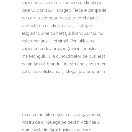
experiențe care să rezoneze cu clienții pe
care vă doriți să îi atrageți. Fiecare campanie
pe care o concepem este o combinație
perfectă de estetică, date și strategie,
asigurându-ne că mesajul brandului tău nu
este doar auzit—ci simțit. Prin utilizarea
experienței de aproape 5 ani în industria
marketingului și a cunoștințelor de business,
garantăm că brandul tău rămâne sinonim cu
calitatea, sofisticarea și eleganța atemporală.
Ceea ce ne diferențiază este angajamentul
nostru de a înțelege pe deplin viziunea și
obiectivele fiecărui business cu care