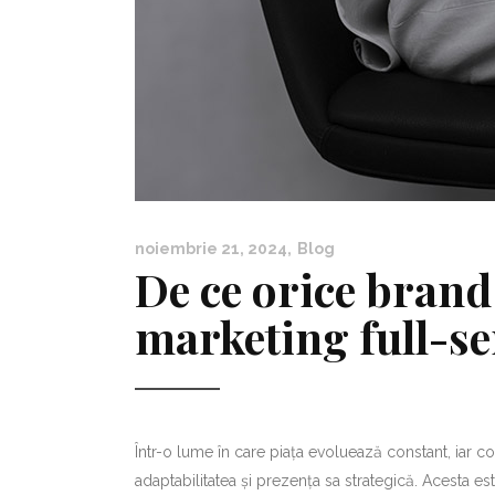
noiembrie 21, 2024
Blog
De ce orice brand
marketing full-se
Într-o lume în care piața evoluează constant, iar
adaptabilitatea și prezența sa strategică. Acesta e