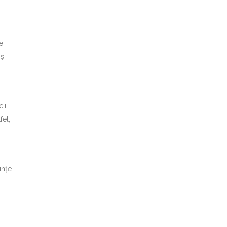
e
și
ii
fel,
ințe