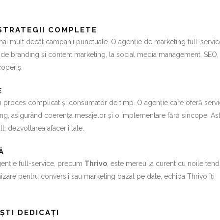
 STRATEGII COMPLETE
ai mult decât campanii punctuale. O agenție de marketing full-servic
e de branding și content marketing, la social media management, SEO, 
coperiș.
E
n proces complicat și consumator de timp. O agenție care oferă servic
g, asigurând coerența mesajelor și o implementare fără sincope. Ast
 dezvoltarea afacerii tale.
Ă
genție full-service, precum
Thrivo
, este mereu la curent cu noile tend
izare pentru conversii sau marketing bazat pe date, echipa Thrivo îți
ȘTI DEDICAȚI