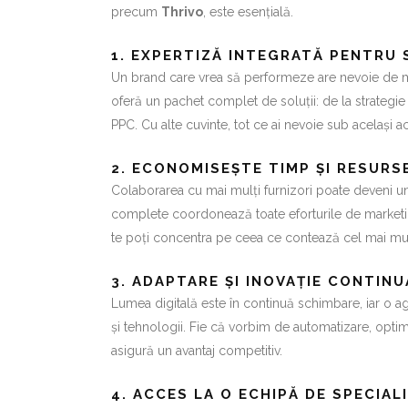
precum
Thrivo
, este esențială.
1. EXPERTIZĂ INTEGRATĂ PENTRU
Un brand care vrea să performeze are nevoie de m
oferă un pachet complet de soluții: de la strategi
PPC. Cu alte cuvinte, tot ce ai nevoie sub același a
2. ECONOMISEȘTE TIMP ȘI RESURS
Colaborarea cu mai mulți furnizori poate deveni u
complete coordonează toate eforturile de marketin
te poți concentra pe ceea ce contează cel mai mult:
3. ADAPTARE ȘI INOVAȚIE CONTINU
Lumea digitală este în continuă schimbare, iar o a
și tehnologii. Fie că vorbim de automatizare, optim
asigură un avantaj competitiv.
4. ACCES LA O ECHIPĂ DE SPECIALI