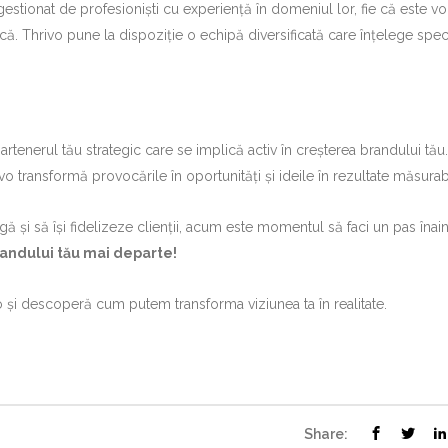
gestionat de profesioniști cu experiență în domeniul lor, fie că este v
că. Thrivo pune la dispoziție o echipă diversificată care înțelege speci
rtenerul tău strategic care se implică activ în creșterea brandului tău
ivo transformă provocările în oportunități și ideile în rezultate măsurab
gă și să își fidelizeze clienții, acum este momentul să faci un pas înain
andului tău mai departe!
o și descoperă cum putem transforma viziunea ta în realitate.
Share: