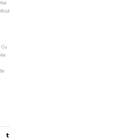
orba
ficul
. Cu
ile.
te.