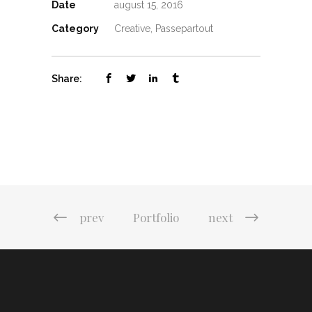
Date
august 15, 2016
Category
Creative, Passepartout
Share:
prev
Portfolio
next