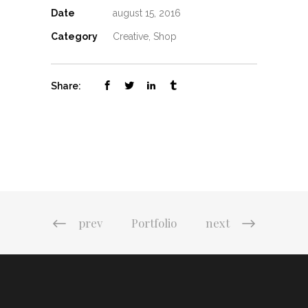
Date
august 15, 2016
Category
Creative, Shop
Share:
prev
Portfolio
next