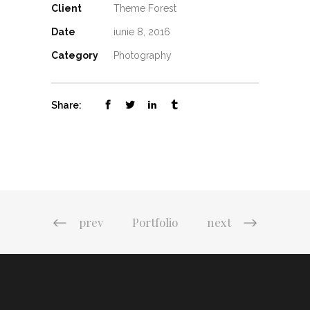
Client
Theme Forest
Date
iunie 8, 2016
Category
Photography
Share:
prev
Portfolio
next