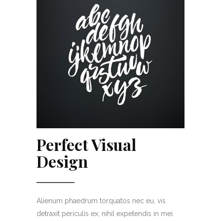
Perfect Visual
Design
Alienum phaedrum torquatos nec eu, vis
detraxit periculis ex, nihil expetendis in mei.