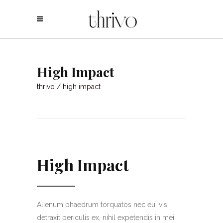
High Impact
thrivo
/
high impact
High Impact
Alienum phaedrum torquatos nec eu, vis
detraxit periculis ex, nihil expetendis in mei.