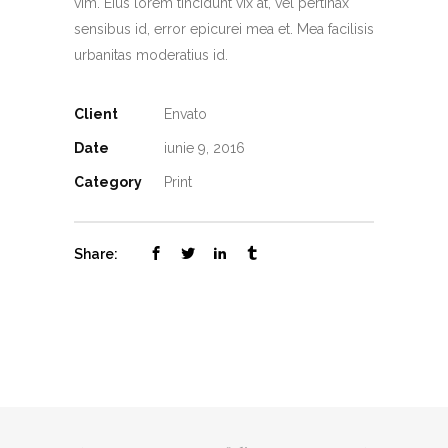
vim. Eius lorem tincidunt vix at, vel pertinax
sensibus id, error epicurei mea et. Mea facilisis
urbanitas moderatius id.
Client
Envato
Date
iunie 9, 2016
Category
Print
Share: