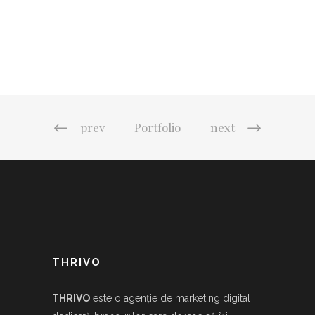
prev
Portfolio
next
THRIVO
THRIVO
este o agenție de marketing digital