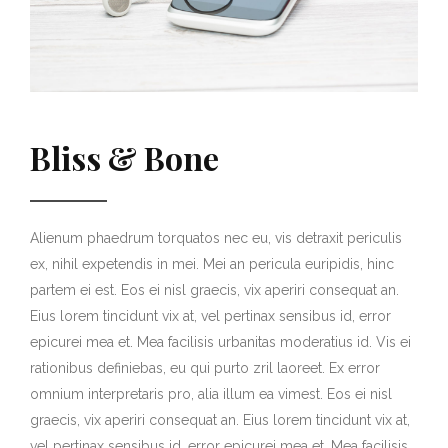
Bliss & Bone
Alienum phaedrum torquatos nec eu, vis detraxit periculis
ex, nihil expetendis in mei. Mei an pericula euripidis, hinc
partem ei est. Eos ei nisl graecis, vix aperiri consequat an.
Eius lorem tincidunt vix at, vel pertinax sensibus id, error
epicurei mea et. Mea facilisis urbanitas moderatius id. Vis ei
rationibus definiebas, eu qui purto zril laoreet. Ex error
omnium interpretaris pro, alia illum ea vimest. Eos ei nisl
graecis, vix aperiri consequat an. Eius lorem tincidunt vix at,
vel pertinax sensibus id, error epicurei mea et. Mea facilisis